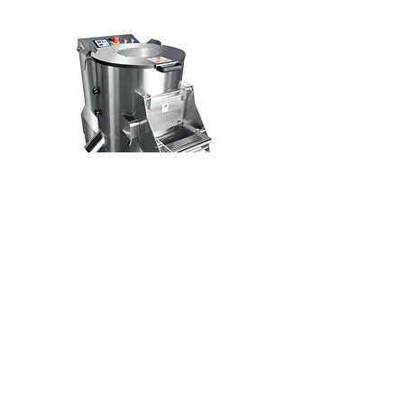
Peladura
de verduras​
Construcción en acero
inoxidable.