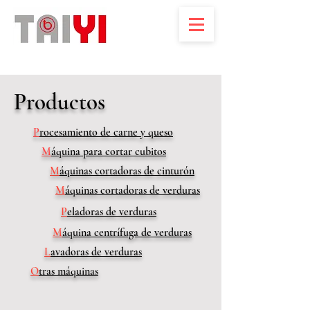
Productos
P
rocesamiento de carne y queso
M
áquina para cortar cubitos
M
áquinas cortadoras de cinturón
M
áquinas cortadoras de verduras
P
eladoras de verduras​
M
áquina centrífuga de verduras
L
avadoras de verduras
O
tras máquinas